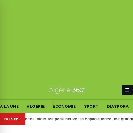
À LA UNE
ALGÉRIE
ÉCONOMIE
SPORT
DIASPORA
 silence
Alger fait peau neuve : la capitale lance une grande camp
URGENT