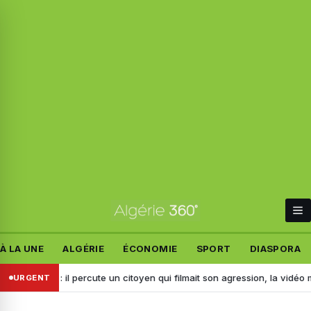
À LA UNE
ALGÉRIE
ÉCONOMIE
SPORT
DIASPORA
réridj : il percute un citoyen qui filmait son agression, la vidéo mène à 
URGENT