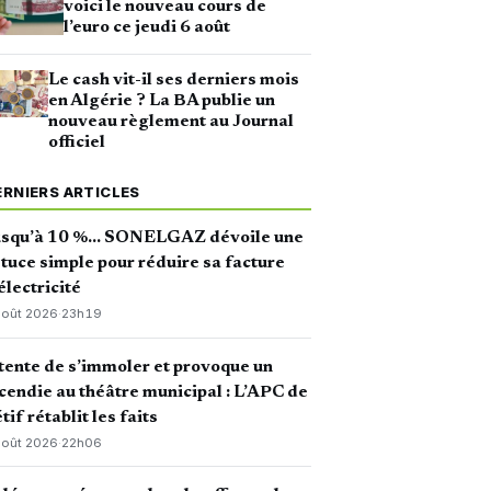
voici le nouveau cours de
l’euro ce jeudi 6 août
Le cash vit-il ses derniers mois
en Algérie ? La BA publie un
nouveau règlement au Journal
officiel
ERNIERS ARTICLES
usqu’à 10 %… SONELGAZ dévoile une
tuce simple pour réduire sa facture
électricité
août 2026
·
23h19
 tente de s’immoler et provoque un
cendie au théâtre municipal : L’APC de
tif rétablit les faits
août 2026
·
22h06