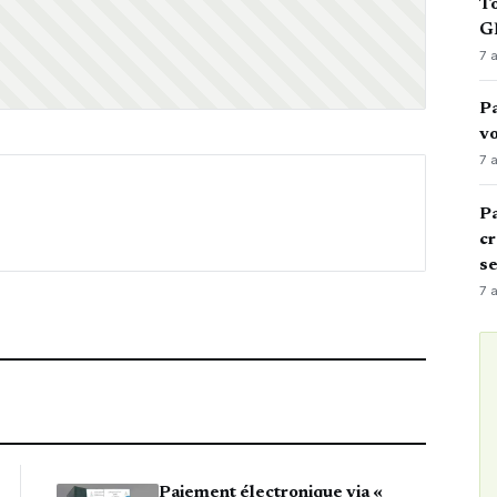
To
GN
7 
Pa
vo
7 
Pa
cr
s
7 
Paiement électronique via «