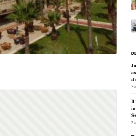
D
J
as
d’
7 
Il
in
Sé
7 