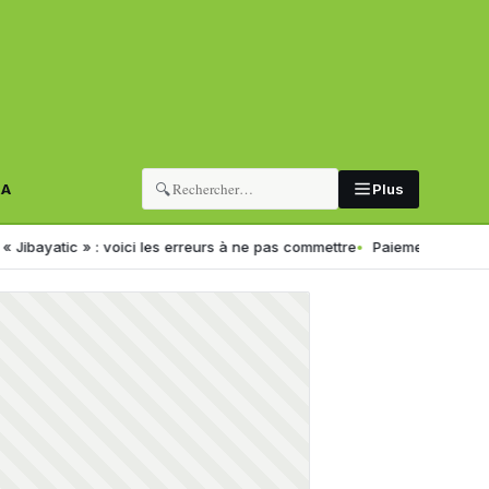
🔍
RA
Plus
ic » : voici les erreurs à ne pas commettre
Paiement électronique en 