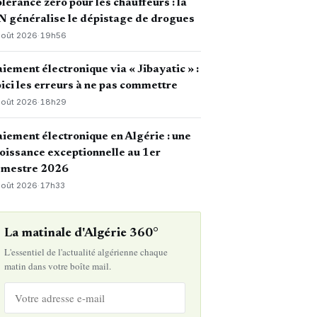
lérance zéro pour les chauffeurs : la
 généralise le dépistage de drogues
août 2026
·
19h56
iement électronique via « Jibayatic » :
ici les erreurs à ne pas commettre
août 2026
·
18h29
iement électronique en Algérie : une
oissance exceptionnelle au 1er
emestre 2026
août 2026
·
17h33
La matinale d'Algérie 360°
L'essentiel de l'actualité algérienne chaque
matin dans votre boîte mail.