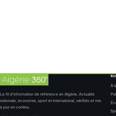
RU
À l
Le fil d'information de référence en Algérie. Actualité
Pol
nationale, économie, sport et international, vérifiés et mis
Éc
à jour en continu.
Sp