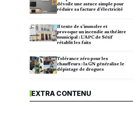
dévoile une astuce simple pour
réduire sa facture d’électricité
Il tente de s’immoler et
provoque un incendie au théâtre
municipal : L’APC de Sétif
rétablit les faits
Tolérance zéro pour les
chauffeurs : la GN généralise le
dépistage de drogues
EXTRA CONTENU