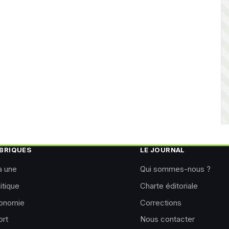
BRIQUES
LE JOURNAL
a une
Qui sommes-nous ?
itique
Charte éditoriale
onomie
Corrections
ort
Nous contacter