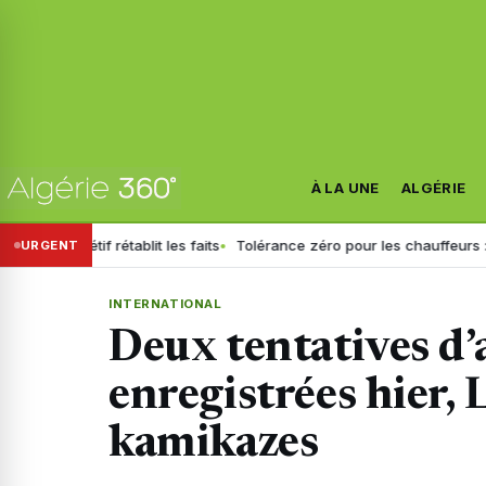
À LA UNE
ALGÉRIE
Sétif rétablit les faits
Tolérance zéro pour les chauffeurs : la GN g
URGENT
INTERNATIONAL
Deux tentatives d’
enregistrées hier, 
kamikazes