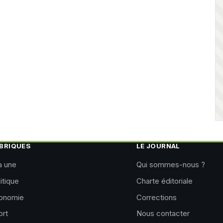
BRIQUES
LE JOURNAL
a une
Qui sommes-nous ?
itique
Charte éditoriale
onomie
Corrections
ort
Nous contacter