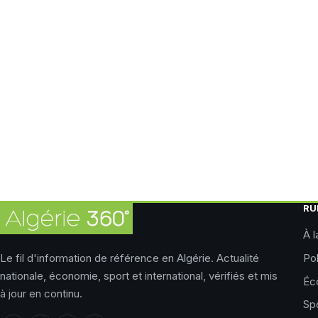
RU
À l
Le fil d'information de référence en Algérie. Actualité
Pol
nationale, économie, sport et international, vérifiés et mis
Éc
à jour en continu.
Sp