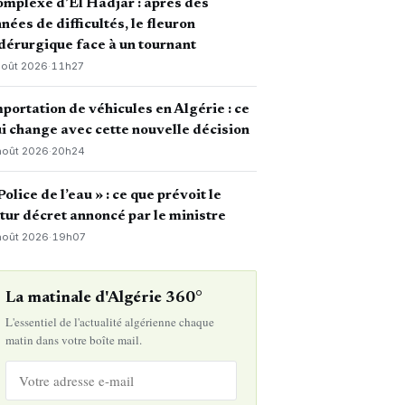
mplexe d’El Hadjar : après des
nées de difficultés, le fleuron
dérurgique face à un tournant
août 2026
·
11h27
portation de véhicules en Algérie : ce
i change avec cette nouvelle décision
août 2026
·
20h24
Police de l’eau » : ce que prévoit le
tur décret annoncé par le ministre
août 2026
·
19h07
La matinale d'Algérie 360°
L'essentiel de l'actualité algérienne chaque
matin dans votre boîte mail.