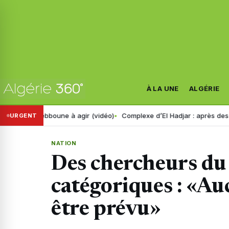
À LA UNE
ALGÉRIE
lle Tebboune à agir (vidéo)
Complexe d’El Hadjar : après des années de
URGENT
NATION
Des chercheurs du
catégoriques : «Au
être prévu»