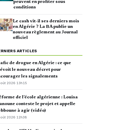
peuvent en profiter sous
conditions
Le cash vit-il ses derniers mois
en Algérie ? La BA publie un
nouveau règlement au Journal
officiel
ERNIERS ARTICLES
afic de drogue en Algérie : ce que
évoit le nouveau décret pour
courager les signalements
août 2026
·
13h15
forme de l’école algérienne : Louisa
noune conteste le projet et appelle
bboune à agir (vidéo)
août 2026
·
12h38