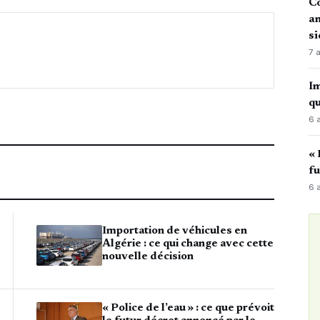
Co
an
si
7 
Im
qu
6 
« 
fu
6 
Importation de véhicules en
Algérie : ce qui change avec cette
nouvelle décision
« Police de l’eau » : ce que prévoit