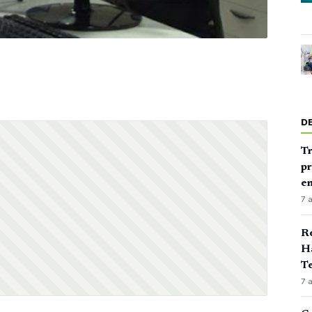
D
Tr
pr
en
7 
Ré
Ha
Te
7 