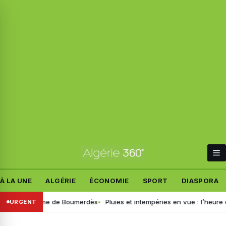
À LA UNE
ALGÉRIE
ÉCONOMIE
SPORT
DIASPORA
 du drame de Boumerdès
Pluies et intempéries en vue : l’heure est au 
URGENT