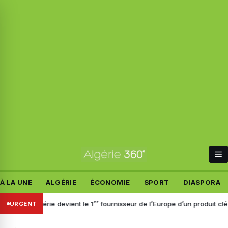
À LA UNE
ALGÉRIE
ÉCONOMIE
SPORT
DIASPORA
’Algérie devient le 1ᵉʳ fournisseur de l’Europe d’un produit clé pour l’in
URGENT