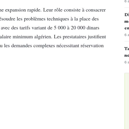
6 
une expansion rapide. Leur rôle consiste à consacrer
Di
résoudre les problèmes techniques à la place des
mè
vec des tarifs variant de 5 000 à 20 000 dinars
co
6 
alaire minimum algérien. Les prestataires justifient
 ou les demandes complexes nécessitant réservation
Ta
no
6 