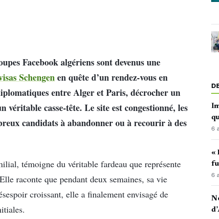
roupes Facebook algériens sont devenus une
visas Schengen
en quête d’un rendez-vous en
D
iplomatiques entre Alger et Paris, décrocher un
véritable casse-tête. Le site est congestionné, les
Im
qu
mbreux candidats à abandonner ou à recourir à des
6 
« 
lial, témoigne du véritable fardeau que représente
fu
6 
Elle raconte que pendant deux semaines, sa vie
ésespoir croissant, elle a finalement envisagé de
No
itiales.
d’