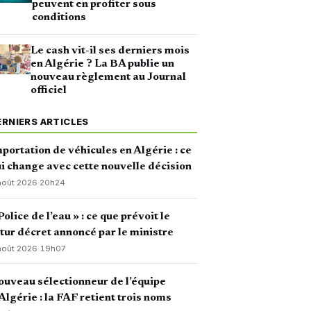
peuvent en profiter sous
conditions
Le cash vit-il ses derniers mois
en Algérie ? La BA publie un
nouveau règlement au Journal
officiel
ERNIERS ARTICLES
portation de véhicules en Algérie : ce
i change avec cette nouvelle décision
août 2026
·
20h24
Police de l’eau » : ce que prévoit le
tur décret annoncé par le ministre
août 2026
·
19h07
uveau sélectionneur de l’équipe
Algérie : la FAF retient trois noms