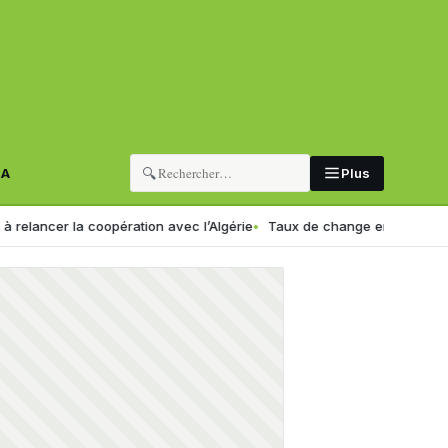
🔍
RA
Plus
a coopération avec l’Algérie
Taux de change en Algérie : voici le no