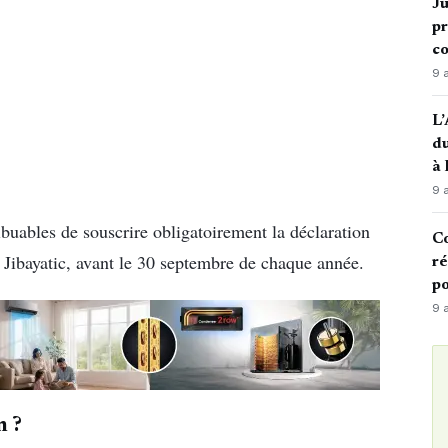
Ju
pr
c
9 
L’
du
à
9 
buables de souscrire obligatoirement la déclaration
Co
a Jibayatic, avant le 30 septembre de chaque année.
ré
po
9 
n ?