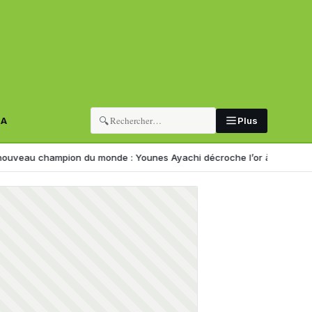
🔍
RA
Plus
mpion du monde : Younes Ayachi décroche l’or à Eugene
Corruption :