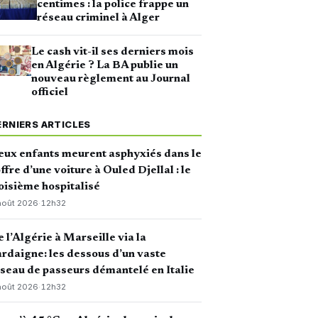
centimes : la police frappe un
réseau criminel à Alger
Le cash vit-il ses derniers mois
en Algérie ? La BA publie un
nouveau règlement au Journal
officiel
ERNIERS ARTICLES
ux enfants meurent asphyxiés dans le
ffre d’une voiture à Ouled Djellal : le
oisième hospitalisé
août 2026
·
12h32
 l’Algérie à Marseille via la
rdaigne: les dessous d’un vaste
seau de passeurs démantelé en Italie
août 2026
·
12h32