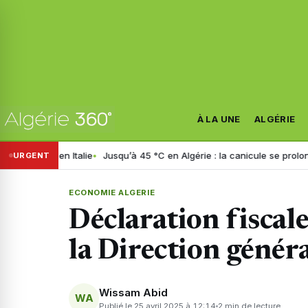
À LA UNE
ALGÉRIE
n Italie
Jusqu’à 45 °C en Algérie : la canicule se prolonge jusqu’à m
URGENT
ECONOMIE ALGERIE
Déclaration fiscale
la Direction génér
Wissam Abid
WA
Publié le 25 avril 2025 à 12:14
2 min de lecture