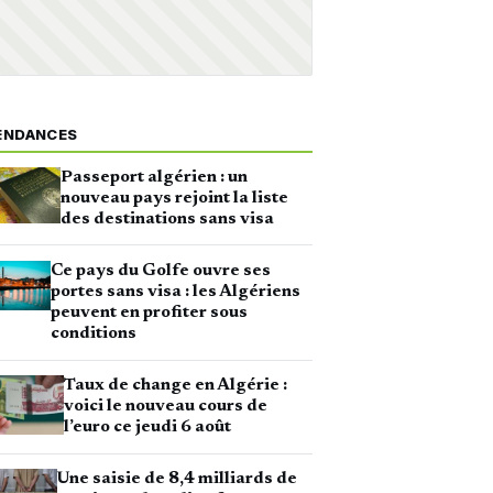
ENDANCES
Passeport algérien : un
nouveau pays rejoint la liste
des destinations sans visa
Ce pays du Golfe ouvre ses
portes sans visa : les Algériens
peuvent en profiter sous
conditions
Taux de change en Algérie :
voici le nouveau cours de
l’euro ce jeudi 6 août
Une saisie de 8,4 milliards de