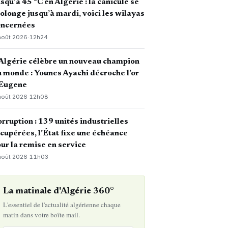
squ’à 45 °C en Algérie : la canicule se
olonge jusqu’à mardi, voici les wilayas
oncernées
août 2026
·
12h24
Algérie célèbre un nouveau champion
 monde : Younes Ayachi décroche l’or
 Eugene
août 2026
·
12h08
rruption : 139 unités industrielles
cupérées, l’État fixe une échéance
ur la remise en service
août 2026
·
11h03
La matinale d'Algérie 360°
L'essentiel de l'actualité algérienne chaque
matin dans votre boîte mail.