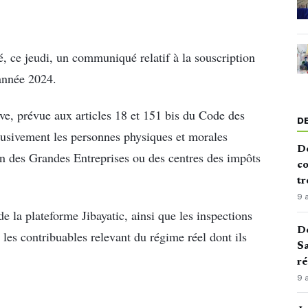
ié, ce jeudi, un communiqué relatif à la souscription
’année 2024.
ve, prévue aux articles 18 et 151 bis du Code des
D
clusivement les personnes physiques et morales
De
on des Grandes Entreprises ou des centres des impôts
co
tr
9 
e la plateforme Jibayatic, ainsi que les inspections
De
 les contribuables relevant du régime réel dont ils
Sa
ré
9 