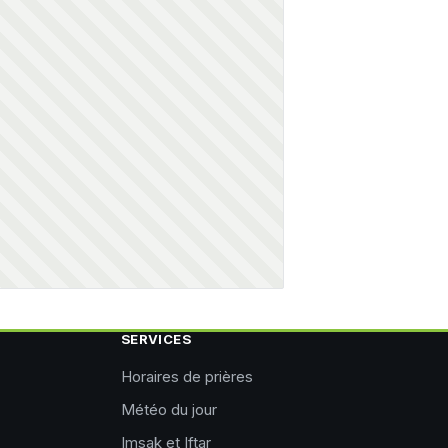
SERVICES
Horaires de prières
Météo du jour
Imsak et Iftar