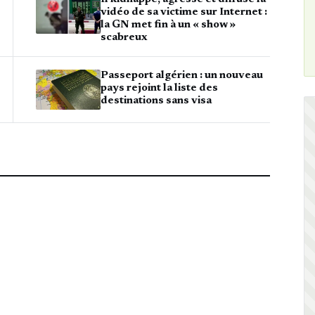
vidéo de sa victime sur Internet :
la GN met fin à un « show »
scabreux
Passeport algérien : un nouveau
pays rejoint la liste des
destinations sans visa