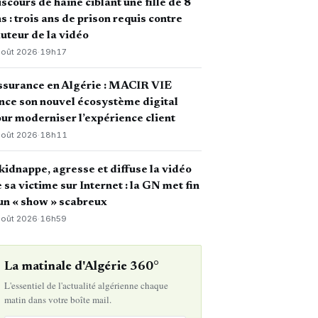
scours de haine ciblant une fille de 8
s : trois ans de prison requis contre
auteur de la vidéo
août 2026
·
19h17
ssurance en Algérie : MACIR VIE
nce son nouvel écosystème digital
ur moderniser l’expérience client
août 2026
·
18h11
 kidnappe, agresse et diffuse la vidéo
 sa victime sur Internet : la GN met fin
un « show » scabreux
août 2026
·
16h59
La matinale d'Algérie 360°
L'essentiel de l'actualité algérienne chaque
matin dans votre boîte mail.