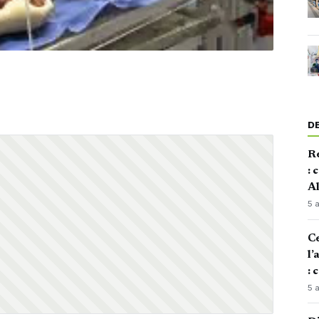
D
Re
: 
Al
5 
Ce
l’
: 
5 