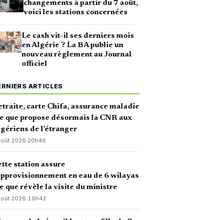
changements à partir du 7 août,
voici les stations concernées
Le cash vit-il ses derniers mois
en Algérie ? La BA publie un
nouveau règlement au Journal
officiel
ERNIERS ARTICLES
traite, carte Chifa, assurance maladie
ce que propose désormais la CNR aux
gériens de l’étranger
août 2026
·
20h46
tte station assure
approvisionnement en eau de 6 wilayas
ce que révèle la visite du ministre
août 2026
·
19h42