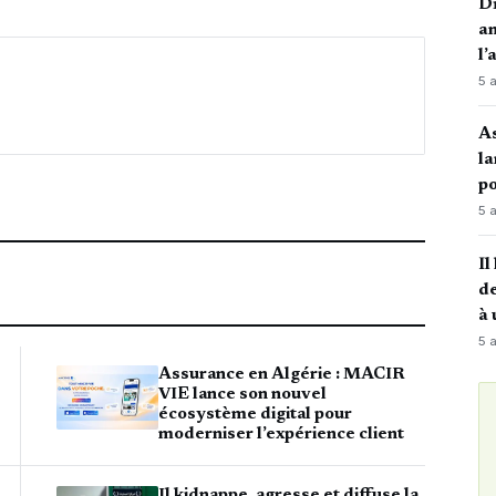
Di
an
l’
5 
A
la
po
5 
Il
de
à 
5 
Assurance en Algérie : MACIR
VIE lance son nouvel
écosystème digital pour
moderniser l’expérience client
Il kidnappe, agresse et diffuse la