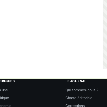
BRIQUES
LE JOURNAL
a une
Qui sommes-nous ?
itique
Charte éditoriale
onomie
Corrections