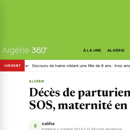
À LA UNE
ALGÉRIE
nistre
Discours de haine ciblant une fille de 8 ans : trois ans de priso
URGENT
ALGÉRIE
Décès de parturien
SOS, maternité en 
saliha
S
Publié le 1 octobre 2013 à 22:33
1 min de lecture