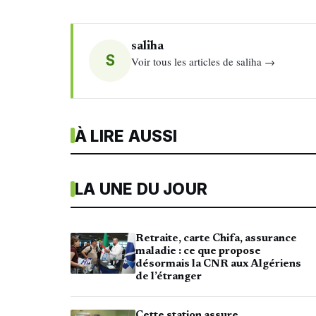
saliha
S
Voir tous les articles de saliha →
À LIRE AUSSI
LA UNE DU JOUR
Retraite, carte Chifa, assurance
maladie : ce que propose
désormais la CNR aux Algériens
de l’étranger
Cette station assure