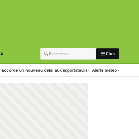
🔍
RA
Plus
un nouveau délai aux importateurs
Alerte météo en Algérie : pluies et