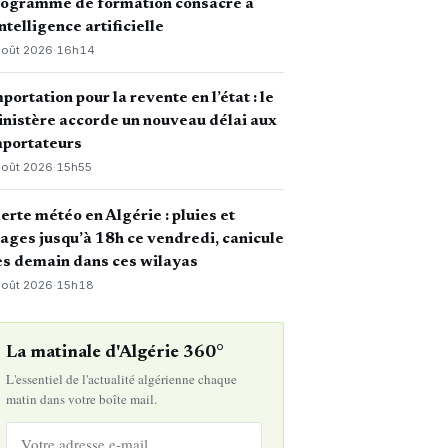
rogramme de formation consacré à
intelligence artificielle
août 2026
·
16h14
portation pour la revente en l’état : le
nistère accorde un nouveau délai aux
mportateurs
août 2026
·
15h55
erte météo en Algérie : pluies et
ages jusqu’à 18h ce vendredi, canicule
s demain dans ces wilayas
août 2026
·
15h18
La matinale d'Algérie 360°
L'essentiel de l'actualité algérienne chaque
matin dans votre boîte mail.