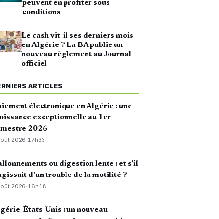
peuvent en profiter sous
conditions
Le cash vit-il ses derniers mois
en Algérie ? La BA publie un
nouveau règlement au Journal
officiel
ERNIERS ARTICLES
iement électronique en Algérie : une
oissance exceptionnelle au 1er
emestre 2026
août 2026
·
17h33
llonnements ou digestion lente : et s’il
agissait d’un trouble de la motilité ?
août 2026
·
16h18
gérie-États-Unis : un nouveau