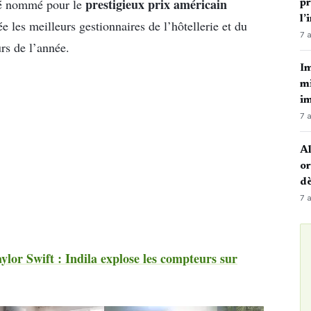
prestigieux prix américain
té nommé pour le
p
l’
 les meilleurs gestionnaires de l’hôtellerie et du
7 
urs de l’année.
Im
mi
i
7 
Al
or
dè
7 
lor Swift : Indila explose les compteurs sur