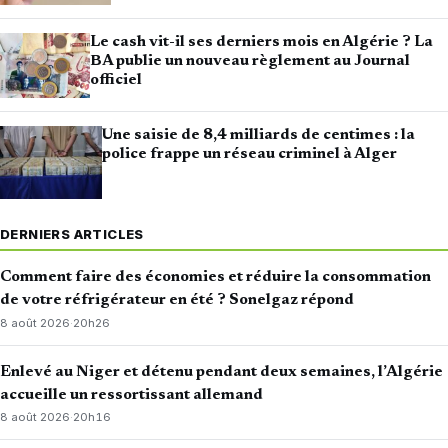
Le cash vit-il ses derniers mois en Algérie ? La
BA publie un nouveau règlement au Journal
officiel
Une saisie de 8,4 milliards de centimes : la
police frappe un réseau criminel à Alger
DERNIERS ARTICLES
Comment faire des économies et réduire la consommation
de votre réfrigérateur en été ? Sonelgaz répond
8 août 2026
·
20h26
Enlevé au Niger et détenu pendant deux semaines, l’Algérie
accueille un ressortissant allemand
8 août 2026
·
20h16