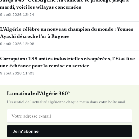
Jusqu’à 45 °C en Algérie : la canicule se prolonge jusqu’à
mardi, voici les wilayas concernées
9 août 2026
·
12h24
L’Algérie célèbre un nouveau champion du monde : Younes
Ayachi décroche l’or à Eugene
9 août 2026
·
12h08
Corruption : 139 unités industrielles récupérées, l’État fixe
une échéance pour la remise en service
9 août 2026
·
11h03
La matinale d'Algérie 360°
L'essentiel de l'actualité algérienne chaque matin dans votre boîte mail.
Je m'abonne