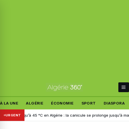
À LA UNE
ALGÉRIE
ÉCONOMIE
SPORT
DIASPORA
’à 45 °C en Algérie : la canicule se prolonge jusqu’à mardi, voici les
URGENT