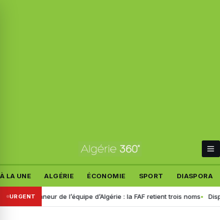
À LA UNE
ALGÉRIE
ÉCONOMIE
SPORT
DIASPORA
nneur de l’équipe d’Algérie : la FAF retient trois noms
Disparition de
URGENT