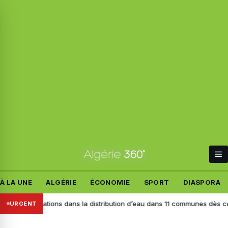
À LA UNE
ALGÉRIE
ÉCONOMIE
SPORT
DIASPORA
 perturbations dans la distribution d’eau dans 11 communes dès ce lund
URGENT