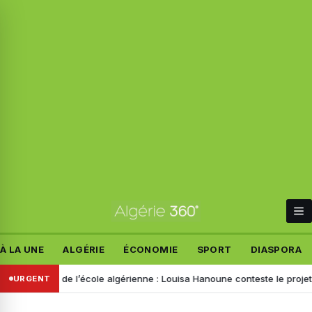
À LA UNE
ALGÉRIE
ÉCONOMIE
SPORT
DIASPORA
orme de l’école algérienne : Louisa Hanoune conteste le projet et appe
URGENT