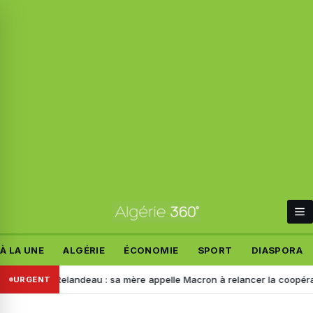
À LA UNE
ALGÉRIE
ÉCONOMIE
SPORT
DIASPORA
 Manon Relandeau : sa mère appelle Macron à relancer la coopération a
URGENT