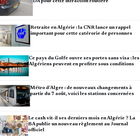
DA pour cette infraction routière
Retraite en Algérie : la CNR lance un rappel
important pour cette catérorie de personnes
Ce pays du Golfe ouvre ses portes sans visa : les
Algériens peuvent en profiter sous conditions
Métro d’Alger : de nouveaux changements à
partir du 7 août, voici les stations concernées
Le cash vit-il ses derniers mois en Algérie ? La
BA publie un nouveau règlement au Journal
officiel