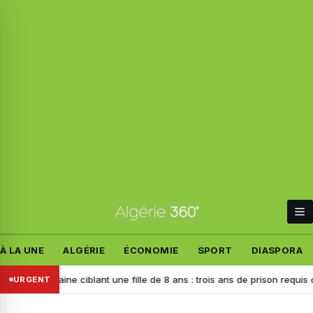
À LA UNE
ALGÉRIE
ÉCONOMIE
SPORT
DIASPORA
 haine ciblant une fille de 8 ans : trois ans de prison requis contre l’a
URGENT