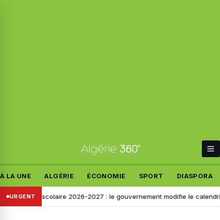
À LA UNE
ALGÉRIE
ÉCONOMIE
SPORT
DIASPORA
rée scolaire 2026-2027 : le gouvernement modifie le calendrier, voici 
URGENT