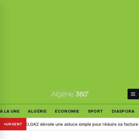
À LA UNE
ALGÉRIE
ÉCONOMIE
SPORT
DIASPORA
%… SONELGAZ dévoile une astuce simple pour réduire sa facture d’élec
URGENT