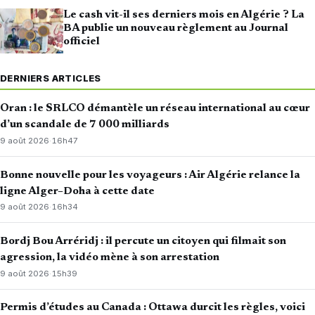
Le cash vit-il ses derniers mois en Algérie ? La
BA publie un nouveau règlement au Journal
officiel
DERNIERS ARTICLES
Oran : le SRLCO démantèle un réseau international au cœur
d’un scandale de 7 000 milliards
9 août 2026
·
16h47
Bonne nouvelle pour les voyageurs : Air Algérie relance la
ligne Alger–Doha à cette date
9 août 2026
·
16h34
Bordj Bou Arréridj : il percute un citoyen qui filmait son
agression, la vidéo mène à son arrestation
9 août 2026
·
15h39
Permis d’études au Canada : Ottawa durcit les règles, voici