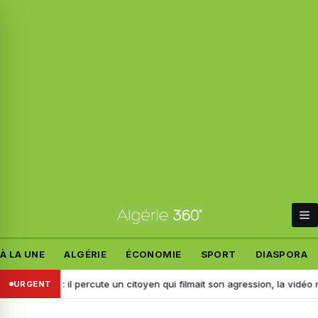
À LA UNE
ALGÉRIE
ÉCONOMIE
SPORT
DIASPORA
réridj : il percute un citoyen qui filmait son agression, la vidéo mène à
URGENT