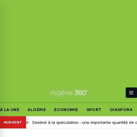
À LA UNE
ALGÉRIE
ÉCONOMIE
SPORT
DIASPORA
llemand
Destiné à la spéculation : une importante quantité de ce produi
URGENT