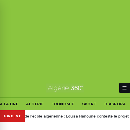
À LA UNE
ALGÉRIE
ÉCONOMIE
SPORT
DIASPORA
orme de l’école algérienne : Louisa Hanoune conteste le projet et appe
URGENT