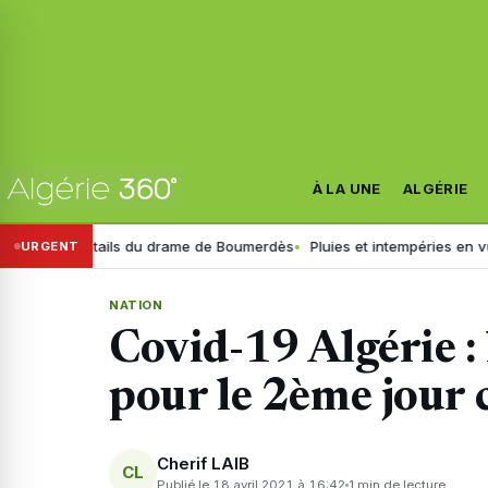
À LA UNE
ALGÉRIE
ux détails du drame de Boumerdès
Pluies et intempéries en vue : l’heu
URGENT
NATION
Covid-19 Algérie : l
pour le 2ème jour 
Cherif LAIB
CL
Publié le 18 avril 2021 à 16:42
1 min de lecture