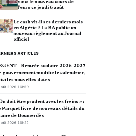
voici le nouveau cours de
l’euro ce jeudi 6 août
Le cash vit-il ses derniers mois
en Algérie ? La BA publie un
nouveau règlement au Journal
officiel
ERNIERS ARTICLES
RGENT – Rentrée scolaire 2026-2027
le gouvernement modifie le calendrier,
ici les nouvelles dates
août 2026
·
16h59
On doit être prudent avec les freins » :
 Parquet livre de nouveaux détails du
rame de Boumerdès
août 2026
·
16h22