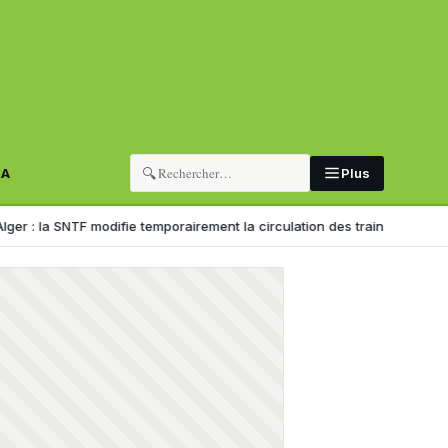
🔍
RA
Plus
SNTF modifie temporairement la circulation des trains
Formation profes