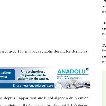
Pl
au
8 
Dé
te
8 
Fo
baisse, avec 111 malades rétablis durant les dernières
im
r
8 
e depuis l’apparition sur le sol algérien du premier
er, a atteint 119 642 cas confirmés dont 3.155 décès,