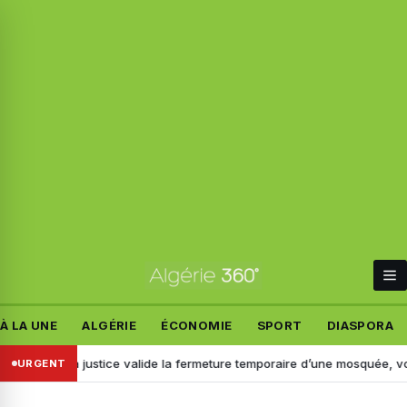
À LA UNE
ALGÉRIE
ÉCONOMIE
SPORT
DIASPORA
 : la justice valide la fermeture temporaire d’une mosquée, voici pourq
URGENT