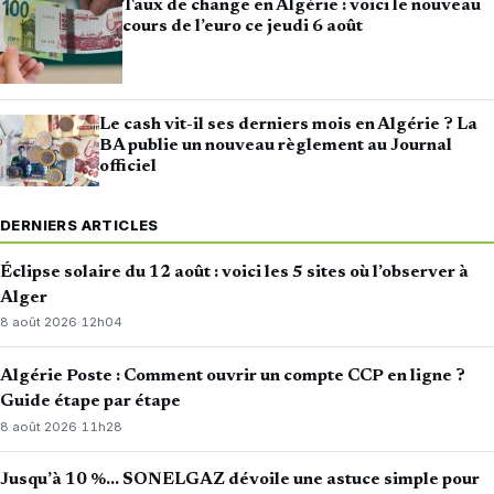
Taux de change en Algérie : voici le nouveau
cours de l’euro ce jeudi 6 août
Le cash vit-il ses derniers mois en Algérie ? La
BA publie un nouveau règlement au Journal
officiel
DERNIERS ARTICLES
Éclipse solaire du 12 août : voici les 5 sites où l’observer à
Alger
8 août 2026
·
12h04
Algérie Poste : Comment ouvrir un compte CCP en ligne ?
Guide étape par étape
8 août 2026
·
11h28
Jusqu’à 10 %… SONELGAZ dévoile une astuce simple pour