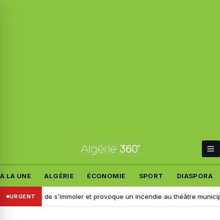
À LA UNE
ALGÉRIE
ÉCONOMIE
SPORT
DIASPORA
l tente de s’immoler et provoque un incendie au théâtre municipal : L’APC 
URGENT