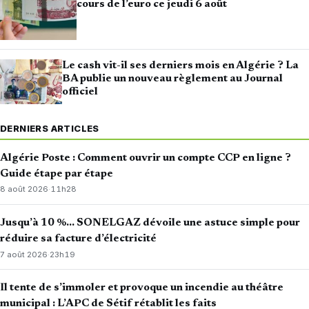
cours de l’euro ce jeudi 6 août
Le cash vit-il ses derniers mois en Algérie ? La
BA publie un nouveau règlement au Journal
officiel
DERNIERS ARTICLES
Algérie Poste : Comment ouvrir un compte CCP en ligne ?
Guide étape par étape
8 août 2026
·
11h28
Jusqu’à 10 %… SONELGAZ dévoile une astuce simple pour
réduire sa facture d’électricité
7 août 2026
·
23h19
Il tente de s’immoler et provoque un incendie au théâtre
municipal : L’APC de Sétif rétablit les faits