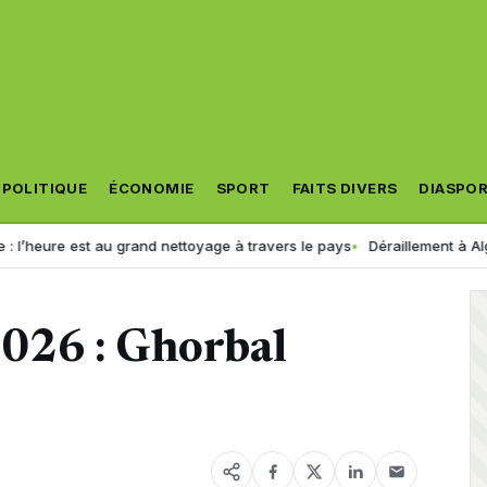
POLITIQUE
ÉCONOMIE
SPORT
FAITS DIVERS
DIASPO
e est au grand nettoyage à travers le pays
Déraillement à Alger : la S
026 : Ghorbal