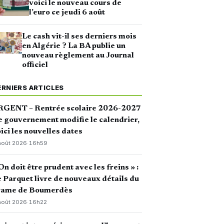
voici le nouveau cours de
l’euro ce jeudi 6 août
Le cash vit-il ses derniers mois
en Algérie ? La BA publie un
nouveau règlement au Journal
officiel
ERNIERS ARTICLES
RGENT – Rentrée scolaire 2026-2027
le gouvernement modifie le calendrier,
ici les nouvelles dates
août 2026
·
16h59
On doit être prudent avec les freins » :
 Parquet livre de nouveaux détails du
rame de Boumerdès
août 2026
·
16h22