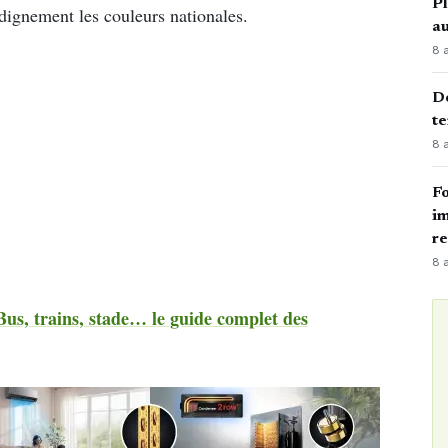
Pl
 dignement les couleurs nationales.
au
8 
Dé
te
8 
Fo
im
r
8 
Bus, trains, stade… le guide complet des