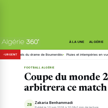
À LA UNE
ALGÉRIE
x détails du drame de Boumerdès
Pluies et intempéries en vue : l’heur
URGENT
FOOTBALL ALGÉRIE
Coupe du monde 2
arbitrera ce match
Zakaria Benhammadi
ZB
Publié le 10 juin 2026 à 20:08
2 min de lecture