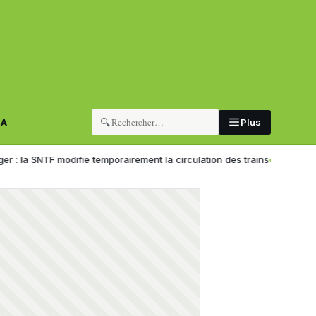
🔍
RA
Plus
NTF modifie temporairement la circulation des trains
Formation professi