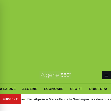
À LA UNE
ALGÉRIE
ÉCONOMIE
SPORT
DIASPORA
spitalisé
De l’Algérie à Marseille via la Sardaigne: les dessous d’un 
URGENT