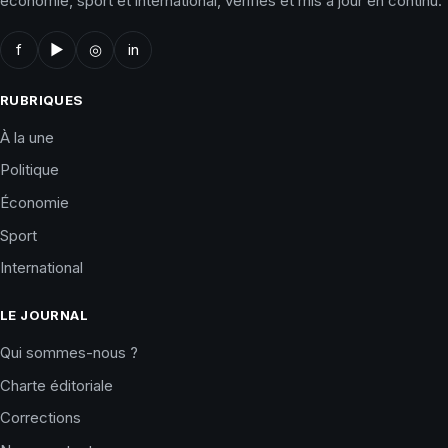
économie, sport et international, vérifiés et mis à jour en continu.
f
▶
◎
in
RUBRIQUES
À la une
Politique
Économie
Sport
International
LE JOURNAL
Qui sommes-nous ?
Charte éditoriale
Corrections