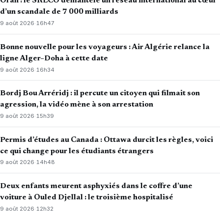
Oran : le SRLCO démantèle un réseau international au cœur
d’un scandale de 7 000 milliards
9 août 2026
·
16h47
Bonne nouvelle pour les voyageurs : Air Algérie relance la
ligne Alger–Doha à cette date
9 août 2026
·
16h34
Bordj Bou Arréridj : il percute un citoyen qui filmait son
agression, la vidéo mène à son arrestation
9 août 2026
·
15h39
Permis d’études au Canada : Ottawa durcit les règles, voici
ce qui change pour les étudiants étrangers
9 août 2026
·
14h48
Deux enfants meurent asphyxiés dans le coffre d’une
voiture à Ouled Djellal : le troisième hospitalisé
9 août 2026
·
12h32