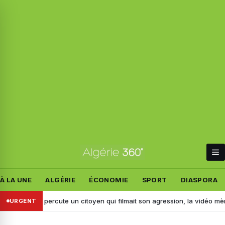
À LA UNE
ALGÉRIE
ÉCONOMIE
SPORT
DIASPORA
dj : il percute un citoyen qui filmait son agression, la vidéo mène à son 
URGENT