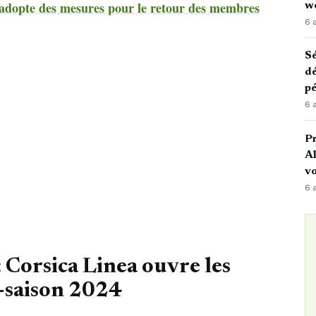
adopte des mesures pour le retour des membres
w
6 
Sé
dé
pé
6 
P
Al
vo
6 
: Corsica Linea ouvre les
s-saison 2024