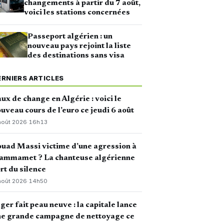
changements à partir du 7 août,
voici les stations concernées
Passeport algérien : un
nouveau pays rejoint la liste
des destinations sans visa
ERNIERS ARTICLES
ux de change en Algérie : voici le
uveau cours de l’euro ce jeudi 6 août
août 2026
·
16h13
uad Massi victime d’une agression à
ammamet ? La chanteuse algérienne
rt du silence
août 2026
·
14h50
ger fait peau neuve : la capitale lance
ne grande campagne de nettoyage ce