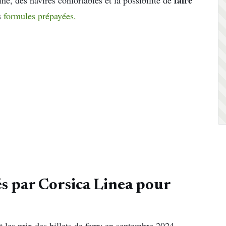
s
formules prépayées.
hés par Corsica Linea pour
les prix des billets de ferry en septembre 2024,