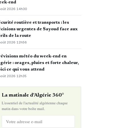
eek-end
août 2026
·
14h30
curité routière et transports : les
cisions urgentes de Sayoud face aux
rils de la route
août 2026
·
12h56
révisions météo du week-end en
gérie : orages, pluies et forte chaleur,
ici ce qui vous attend
août 2026
·
12h35
La matinale d'Algérie 360°
L'essentiel de l'actualité algérienne chaque
matin dans votre boîte mail.