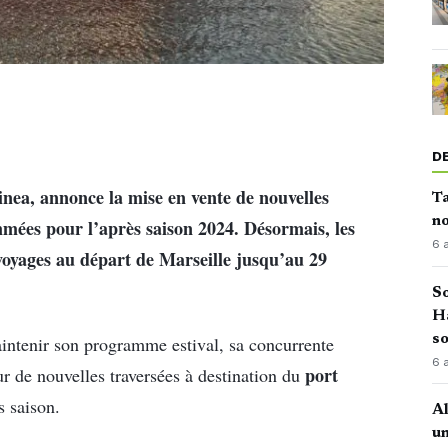
D
nea, annonce la mise en vente de nouvelles
Ta
no
mmées pour l’après saison 2024. Désormais, les
6 
 voyages au départ de Marseille jusqu’au 29
So
H
so
aintenir son programme estival, sa concurrente
6 
port
ur de nouvelles traversées à destination du
 saison.
Al
u