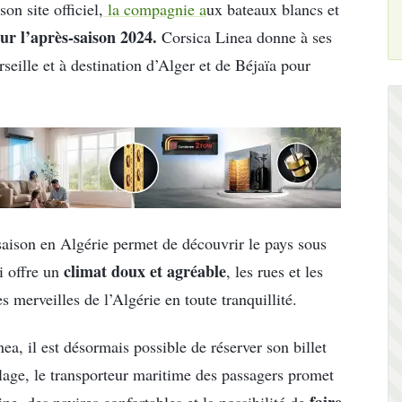
n site officiel,
la compagnie a
ux bateaux blancs et
ur l’après-saison 2024.
Corsica Linea donne à ses
eille et à destination d’Alger et de Béjaïa pour
 saison en Algérie permet de découvrir le pays sous
climat doux et agréable
i offre un
, les rues et les
 merveilles de l’Algérie en toute tranquillité.
nea, il est désormais possible de réserver son billet
lage, le transporteur maritime des passagers promet
faire
ne, des navires confortables et la possibilité de