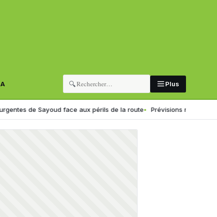
🔍
RA
Plus
 Sayoud face aux périls de la route
Prévisions météo du week-end en Al