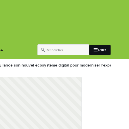
🔍
RA
Plus
ouvel écosystème digital pour moderniser l’expérience client
Il kidn