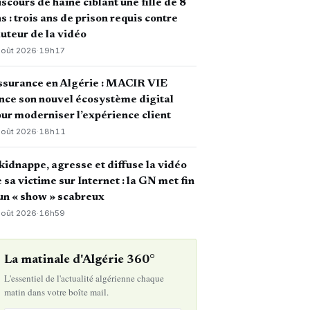
scours de haine ciblant une fille de 8
s : trois ans de prison requis contre
auteur de la vidéo
août 2026
·
19h17
ssurance en Algérie : MACIR VIE
nce son nouvel écosystème digital
ur moderniser l’expérience client
août 2026
·
18h11
 kidnappe, agresse et diffuse la vidéo
 sa victime sur Internet : la GN met fin
un « show » scabreux
août 2026
·
16h59
La matinale d'Algérie 360°
L'essentiel de l'actualité algérienne chaque
matin dans votre boîte mail.