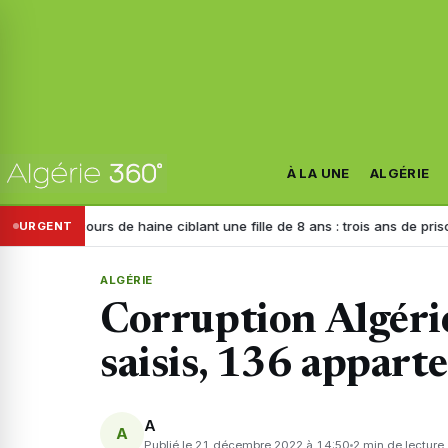
À LA UNE
ALGÉRIE
cours de haine ciblant une fille de 8 ans : trois ans de prison requis con
URGENT
ALGÉRIE
Corruption Algéri
saisis, 136 appart
A
A
Publié le 21 décembre 2022 à 14:50
2 min de lecture