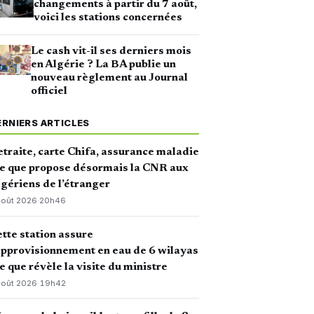
changements à partir du 7 août,
voici les stations concernées
Le cash vit-il ses derniers mois
en Algérie ? La BA publie un
nouveau règlement au Journal
officiel
ERNIERS ARTICLES
traite, carte Chifa, assurance maladie
ce que propose désormais la CNR aux
gériens de l’étranger
août 2026
·
20h46
tte station assure
approvisionnement en eau de 6 wilayas
ce que révèle la visite du ministre
août 2026
·
19h42