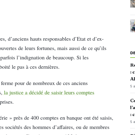
es, d’anciens hauts responsables d’Etat et d’ex-
uvertes de leurs fortunes, mais aussi de ce qu’ils
D
arfois l’indignation de beaucoup. Si les
Re
oité le pas à ces dernières.
: 
Al
on ferme pour de nombreux de ces anciens
5 
s,
la justice a décidé de saisir leurs comptes
prises.
Ce
l’
: 
rie » près de 400 comptes en banque ont été saisis,
5 
les sociétés des hommes d’affaires, ou de membres