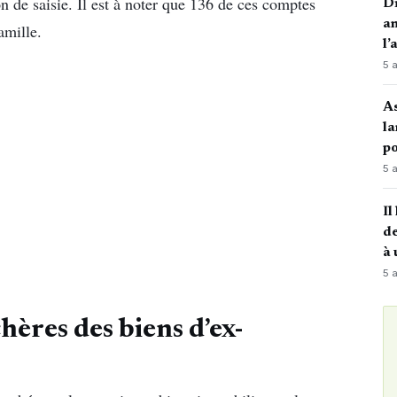
ion de saisie. Il est à noter que 136 de ces comptes
Di
an
amille.
l’
5 
A
la
po
5 
Il
de
à 
5 
hères des biens d’ex-