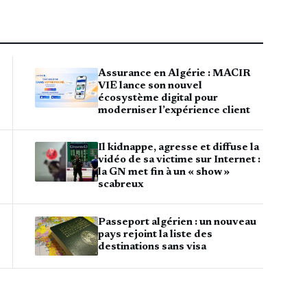
Assurance en Algérie : MACIR
VIE lance son nouvel
écosystème digital pour
moderniser l’expérience client
Il kidnappe, agresse et diffuse la
vidéo de sa victime sur Internet :
la GN met fin à un « show »
scabreux
Passeport algérien : un nouveau
pays rejoint la liste des
destinations sans visa