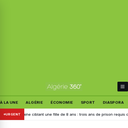
À LA UNE
ALGÉRIE
ÉCONOMIE
SPORT
DIASPORA
aine ciblant une fille de 8 ans : trois ans de prison requis contre l’aut
URGENT