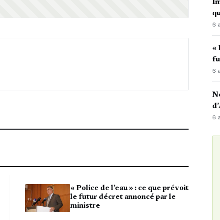
Im
qu
6 
« 
fu
6 
No
d’
6 
« Police de l’eau » : ce que prévoit
le futur décret annoncé par le
ministre