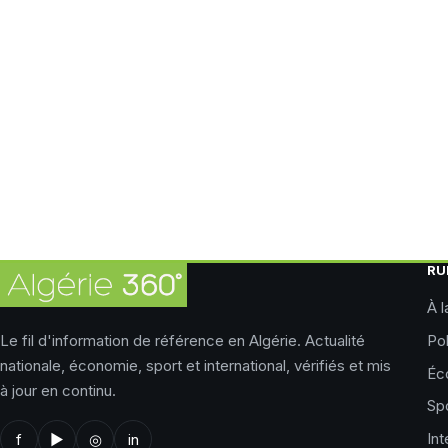
RU
À l
Le fil d'information de référence en Algérie. Actualité
Pol
nationale, économie, sport et international, vérifiés et mis
Éc
à jour en continu.
Sp
Int
f
▶
◎
in