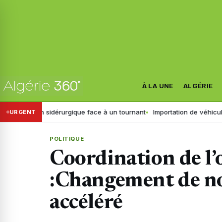
À LA UNE
ALGÉRIE
leuron sidérurgique face à un tournant
Importation de véhicules en Al
URGENT
POLITIQUE
Coordination de l’
:Changement de no
accéléré