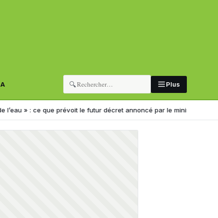
🔍
RA
Plus
 : ce que prévoit le futur décret annoncé par le ministre
Nouveau sélec