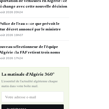
portation de véhicules en Algérie : ce
i change avec cette nouvelle décision
août 2026
·
20h24
Police de l’eau » : ce que prévoit le
tur décret annoncé par le ministre
août 2026
·
19h07
uveau sélectionneur de l’équipe
Algérie : la FAF retient trois noms
août 2026
·
17h24
La matinale d'Algérie 360°
L'essentiel de l'actualité algérienne chaque
matin dans votre boîte mail.
Je m'abonne