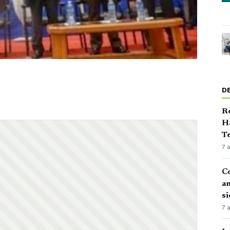
D
Ré
Ha
Te
7 
Co
an
si
7 