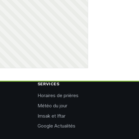
SERVICES
Horaires de prières
Météo du jour
Imsak et Iftar
Google Actualités