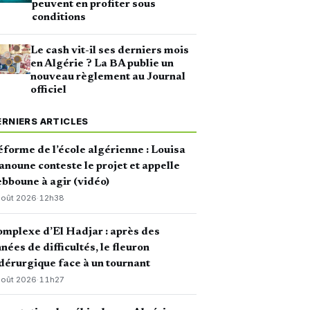
peuvent en profiter sous
conditions
Le cash vit-il ses derniers mois
en Algérie ? La BA publie un
nouveau règlement au Journal
officiel
ERNIERS ARTICLES
forme de l’école algérienne : Louisa
noune conteste le projet et appelle
bboune à agir (vidéo)
août 2026
·
12h38
mplexe d’El Hadjar : après des
nées de difficultés, le fleuron
dérurgique face à un tournant
août 2026
·
11h27