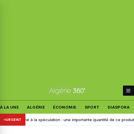
À LA UNE
ALGÉRIE
ÉCONOMIE
SPORT
DIASPORA
tiné à la spéculation : une importante quantité de ce produit saisie à C
URGENT