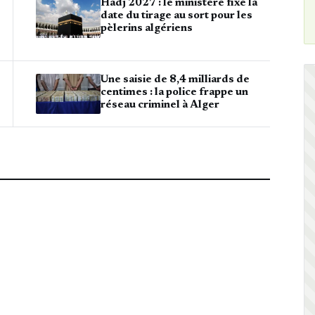
Hadj 2027 : le ministère fixe la
date du tirage au sort pour les
pèlerins algériens
Une saisie de 8,4 milliards de
centimes : la police frappe un
réseau criminel à Alger