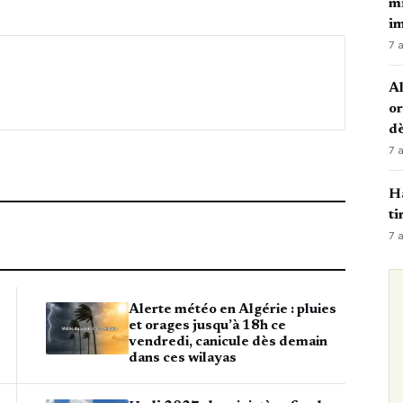
mi
i
7 
Al
or
dè
7 
Ha
ti
7 
Alerte météo en Algérie : pluies
et orages jusqu’à 18h ce
vendredi, canicule dès demain
dans ces wilayas