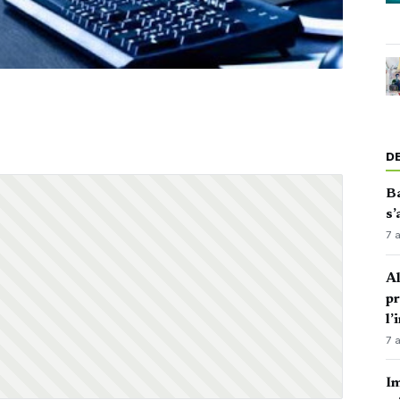
D
Ba
s’
7 
Al
p
l’
7 
Im