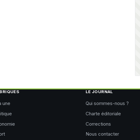
BRIQUES
LE JOURNAL
a une
Qui sommes-nous ?
itique
Charte éditoriale
onomie
Corrections
ort
Nous contacter