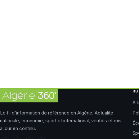
RU
À l
Le fil d'information de référence en Algérie. Actualité
Pol
nationale, économie, sport et international, vérifiés et mis
Éc
à jour en continu.
Sp