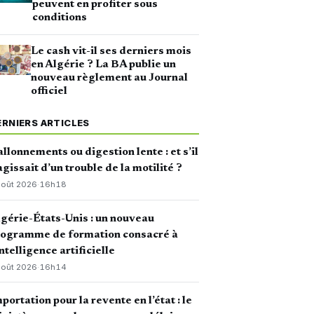
peuvent en profiter sous
conditions
Le cash vit-il ses derniers mois
en Algérie ? La BA publie un
nouveau règlement au Journal
officiel
ERNIERS ARTICLES
llonnements ou digestion lente : et s’il
agissait d’un trouble de la motilité ?
août 2026
·
16h18
gérie-États-Unis : un nouveau
rogramme de formation consacré à
intelligence artificielle
août 2026
·
16h14
portation pour la revente en l’état : le