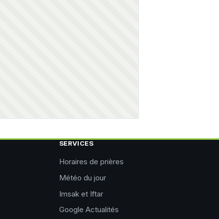
SERVICES
Horaires de prières
Météo du jour
Imsak et Iftar
Google Actualités