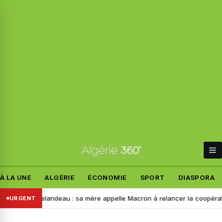
À LA UNE
ALGÉRIE
ÉCONOMIE
SPORT
DIASPORA
Manon Relandeau : sa mère appelle Macron à relancer la coopération av
URGENT