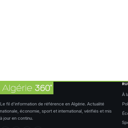
RU
À l
Le fil d'information de référence en Algérie. Actualité
Pol
nationale, économie, sport et international, vérifiés et mis
Éc
à jour en continu.
Sp