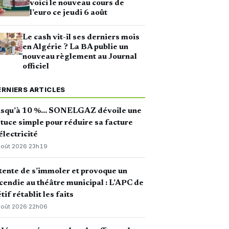
voici le nouveau cours de
l’euro ce jeudi 6 août
Le cash vit-il ses derniers mois
en Algérie ? La BA publie un
nouveau règlement au Journal
officiel
ERNIERS ARTICLES
usqu’à 10 %… SONELGAZ dévoile une
tuce simple pour réduire sa facture
électricité
août 2026
·
23h19
 tente de s’immoler et provoque un
cendie au théâtre municipal : L’APC de
tif rétablit les faits
août 2026
·
22h06