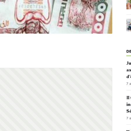
D
J
as
d’
7 
Il
in
Sé
7 