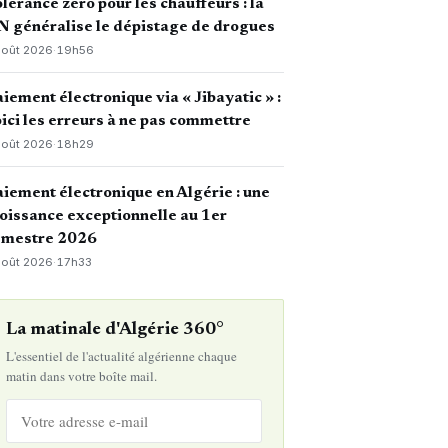
lérance zéro pour les chauffeurs : la
 généralise le dépistage de drogues
août 2026
·
19h56
iement électronique via « Jibayatic » :
ici les erreurs à ne pas commettre
août 2026
·
18h29
iement électronique en Algérie : une
oissance exceptionnelle au 1er
emestre 2026
août 2026
·
17h33
La matinale d'Algérie 360°
L'essentiel de l'actualité algérienne chaque
matin dans votre boîte mail.