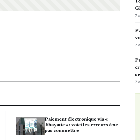
To
GN
7 
Pa
vo
7 
Pa
cr
s
7 
Paiement électronique via «
Jibayatic » : voici les erreurs à ne
pas commettre