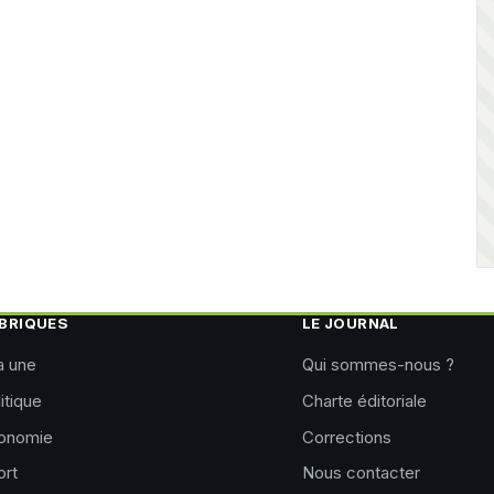
BRIQUES
LE JOURNAL
a une
Qui sommes-nous ?
itique
Charte éditoriale
onomie
Corrections
ort
Nous contacter