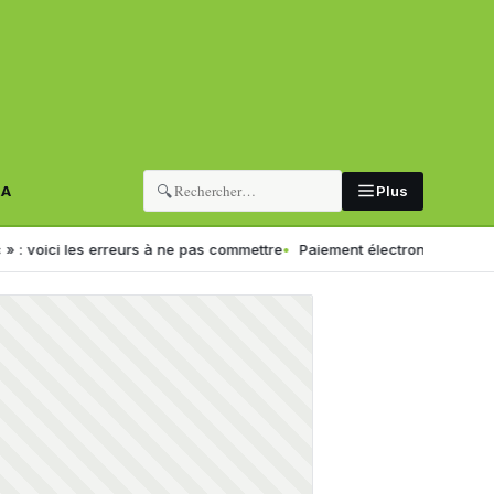
🔍
RA
Plus
ici les erreurs à ne pas commettre
Paiement électronique en Algérie 