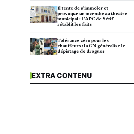
Il tente de s’immoler et
provoque un incendie au théâtre
municipal : L’APC de Sétif
rétablit les faits
Tolérance zéro pour les
chauffeurs : la GN généralise le
dépistage de drogues
EXTRA CONTENU