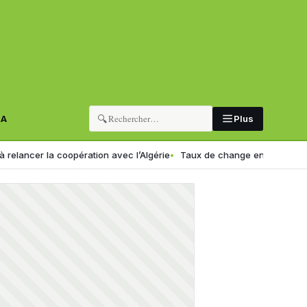
🔍
RA
Plus
 la coopération avec l’Algérie
Taux de change en Algérie : voici le 