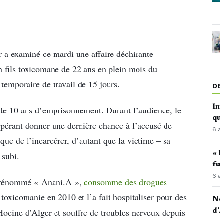
r a examiné ce mardi une affaire déchirante
n fils toxicomane de 22 ans en plein mois du
temporaire de travail de 15 jours.
D
Im
 de 10 ans d’emprisonnement. Durant l’audience, le
qu
 espérant donner une dernière chance à l’accusé de
6 
ue de l’incarcérer, d’autant que la victime – sa
« 
 subi.
fu
6 
é, prénommé « Anani.A »,
consomme des drogues
toxicomanie en 2010 et l’a fait hospitaliser pour des
No
d Hocine d’Alger et souffre de troubles nerveux depuis
d’