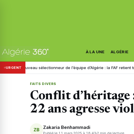
À LA UNE
ALGÉRIE
Nouveau sélectionneur de l’équipe d’Algérie : la FAF retient trois nom
URGENT
FAITS DIVERS
Conflit d’héritage
22 ans agresse vi
Zakaria Benhammadi
ZB
Publié le 11 mars 2025 à 18:43
2 min de lecture