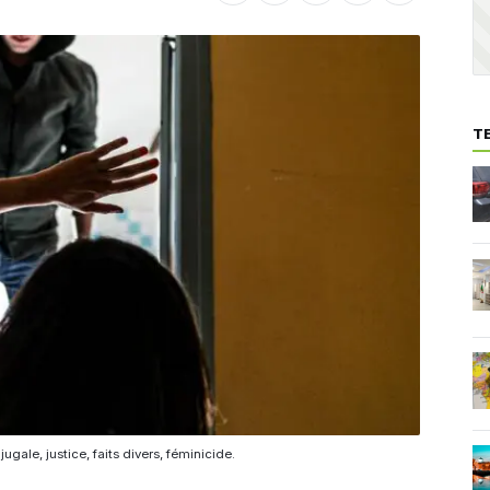
T
ugale, justice, faits divers, féminicide.