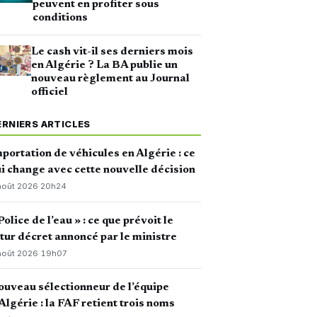
peuvent en profiter sous
conditions
Le cash vit-il ses derniers mois
en Algérie ? La BA publie un
nouveau règlement au Journal
officiel
ERNIERS ARTICLES
portation de véhicules en Algérie : ce
i change avec cette nouvelle décision
août 2026
·
20h24
Police de l’eau » : ce que prévoit le
tur décret annoncé par le ministre
août 2026
·
19h07
uveau sélectionneur de l’équipe
Algérie : la FAF retient trois noms