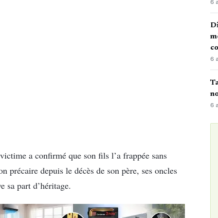
6 
Di
mè
co
6 
Ta
no
6 
ictime a confirmé que son fils l’a frappée sans
tion précaire depuis le décès de son père, ses oncles
e sa part d’héritage.