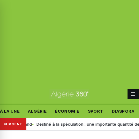
À LA UNE
ALGÉRIE
ÉCONOMIE
SPORT
DIASPORA
t allemand
Destiné à la spéculation : une importante quantité de ce pr
URGENT