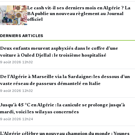
Le cash vit-il ses derniers mois en Algérie ? La
BA publie un nouveau règlement au Journal
officiel
DERNIERS ARTICLES
Deux enfants meurent asphyxiés dans le coffre d’une
voiture à Ouled Djellal : le troisième hospitalisé
9 août 2026
·
12h32
De l’Algérie à Marseille via la Sardaigne: les dessous d’un
vaste réseau de passeurs démantelé en Italie
9 août 2026
·
12h32
Jusqu’à 45 °C en Algérie : la canicule se prolonge jusqu’à
mardi, voici les wilayas concernées
9 août 2026
·
12h24
L’Algérie célèbre un nouveau champion du monde : Younes