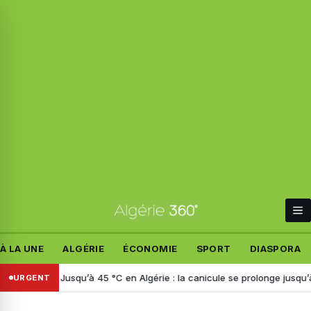
À LA UNE
ALGÉRIE
ÉCONOMIE
SPORT
DIASPORA
Italie
Jusqu’à 45 °C en Algérie : la canicule se prolonge jusqu’à mard
URGENT