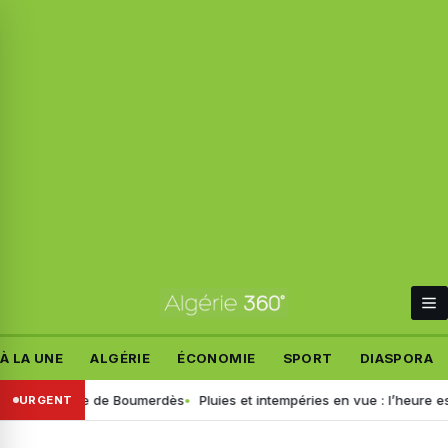
À LA UNE
ALGÉRIE
ÉCONOMIE
SPORT
DIASPORA
s du drame de Boumerdès
Pluies et intempéries en vue : l’heure est au
URGENT