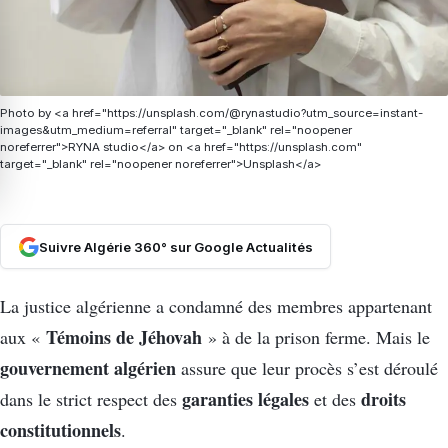
Photo by <a href="https://unsplash.com/@rynastudio?utm_source=instant-
images&utm_medium=referral" target="_blank" rel="noopener
noreferrer">RYNA studio</a> on <a href="https://unsplash.com"
target="_blank" rel="noopener noreferrer">Unsplash</a>
Suivre Algérie 360° sur Google Actualités
La justice algérienne a condamné des membres appartenant
Témoins de Jéhovah
aux «
» à de la prison ferme. Mais le
gouvernement algérien
assure que leur procès s’est déroulé
garanties légales
droits
dans le strict respect des
et des
constitutionnels
.