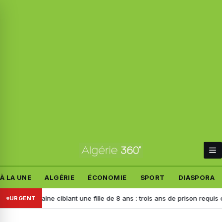
À LA UNE
ALGÉRIE
ÉCONOMIE
SPORT
DIASPORA
 haine ciblant une fille de 8 ans : trois ans de prison requis contre l’au
URGENT