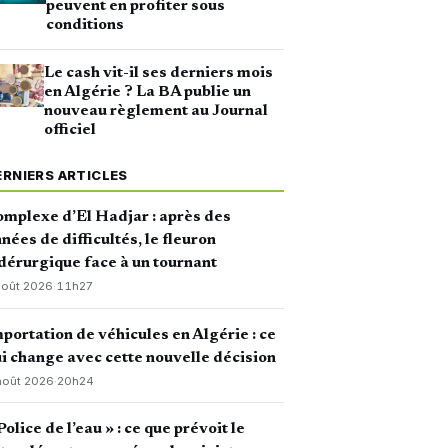
peuvent en profiter sous
conditions
Le cash vit-il ses derniers mois
en Algérie ? La BA publie un
nouveau règlement au Journal
officiel
ERNIERS ARTICLES
mplexe d’El Hadjar : après des
nées de difficultés, le fleuron
dérurgique face à un tournant
août 2026
·
11h27
portation de véhicules en Algérie : ce
i change avec cette nouvelle décision
août 2026
·
20h24
Police de l’eau » : ce que prévoit le