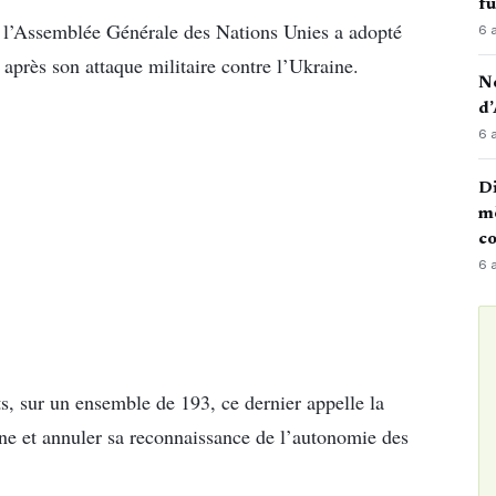
fu
 l’Assemblée Générale des Nations Unies a adopté
6 
après son attaque militaire contre l’Ukraine.
No
d’
6 
Di
mè
co
6 
ts, sur un ensemble de 193, ce dernier appelle la
aine et annuler sa reconnaissance de l’autonomie des