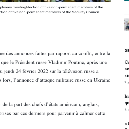
h plenary meetingElection of five non-permanent members of the
lection of five non-permanent members of the Security Council
D
e des annonces faites par rapport au conflit, entre la
r que le Président russe Vladimir Poutine, après une
Co
an
u jeudi 24 février 2022 sur la télévision russe a
si
 lors, l’annonce d’attaque militaire russe en Ukraine
7 
Im
r de la part des chefs d’états américain, anglais,
qu
6 
rises par ces derniers pour parvenir à calmer cette
« 