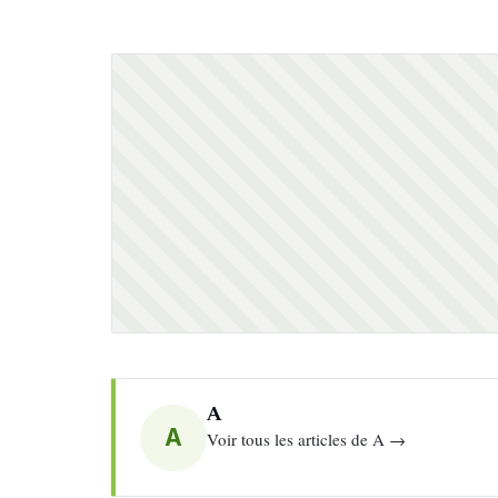
A
A
Voir tous les articles de A →