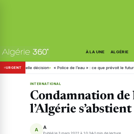
À LA UNE
ALGÉRIE
uvelle décision
« Police de l’eau » : ce que prévoit le futur décret an
URGENT
INTERNATIONAL
Condamnation de l
l’Algérie s’abstient
A
A
Publié le 3 mars 2022 à 10:34
1 min de lecture