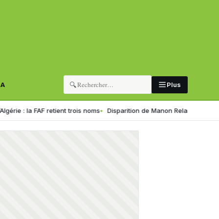
🔍
RA
Plus
FAF retient trois noms
Disparition de Manon Relandeau : sa mère appel