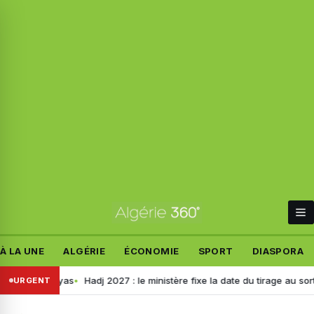
À LA UNE
ALGÉRIE
ÉCONOMIE
SPORT
DIASPORA
 wilayas
Hadj 2027 : le ministère fixe la date du tirage au sort pour le
URGENT