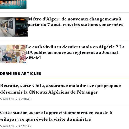
Métro d’Alger : de nouveaux changements à
partir du 7 août, voici les stations concernées
Le cash vit-il ses derniers mois en Algérie ? La
BA publie un nouveau règlement au Journal
officiel
DERNIERS ARTICLES
Retraite, carte Chifa, assurance maladie : ce que propose
désormais la CNR aux Algériens de l’étranger
5 août 2026
·
20h46
Cette station assure l’approvisionnement en eau de 6
wilayas : ce que révèle la visite du ministre
5 août 2026
·
19h42