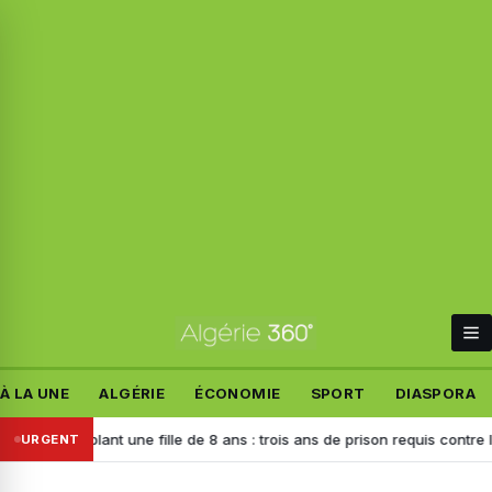
À LA UNE
ALGÉRIE
ÉCONOMIE
SPORT
DIASPORA
ant une fille de 8 ans : trois ans de prison requis contre l’auteur de la 
URGENT