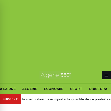
À LA UNE
ALGÉRIE
ÉCONOMIE
SPORT
DIASPORA
 la spéculation : une importante quantité de ce produit saisie à Chlef
URGENT