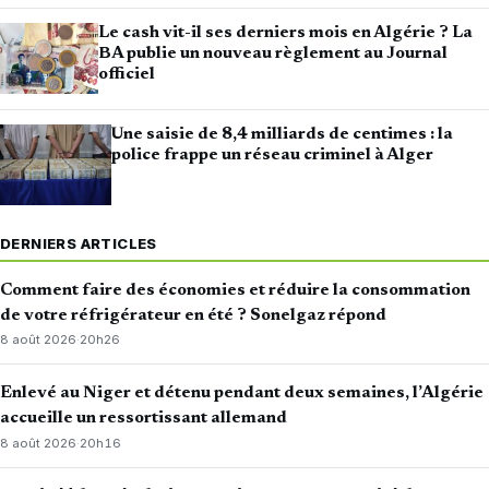
Le cash vit-il ses derniers mois en Algérie ? La
BA publie un nouveau règlement au Journal
officiel
Une saisie de 8,4 milliards de centimes : la
police frappe un réseau criminel à Alger
DERNIERS ARTICLES
Comment faire des économies et réduire la consommation
de votre réfrigérateur en été ? Sonelgaz répond
8 août 2026
·
20h26
Enlevé au Niger et détenu pendant deux semaines, l’Algérie
accueille un ressortissant allemand
8 août 2026
·
20h16