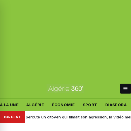
À LA UNE
ALGÉRIE
ÉCONOMIE
SPORT
DIASPORA
dj : il percute un citoyen qui filmait son agression, la vidéo mène à son
URGENT