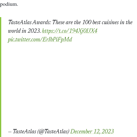
podium.
TasteAtlas Awards: These are the 100 best cuisines in the
world in 2023.
https://t.co/194Xj0IJX4
pic.twitter.com/ErIbPiFpMd
— TasteAtlas (@TasteAtlas)
December 12, 2023