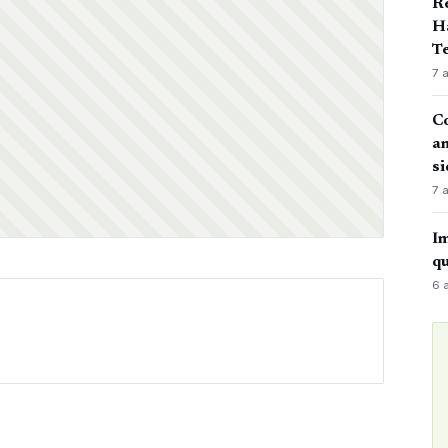
Ré
Ha
Te
7 
Co
an
si
7 
Im
qu
6 