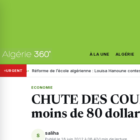
À LA UNE
ALGÉRIE
nts
Réforme de l’école algérienne : Louisa Hanoune conteste le proje
URGENT
ECONOMIE
CHUTE DES COU
moins de 80 dollars
saliha
S
Publié le 18 juin 2012 à 08:42
1 min de lecture