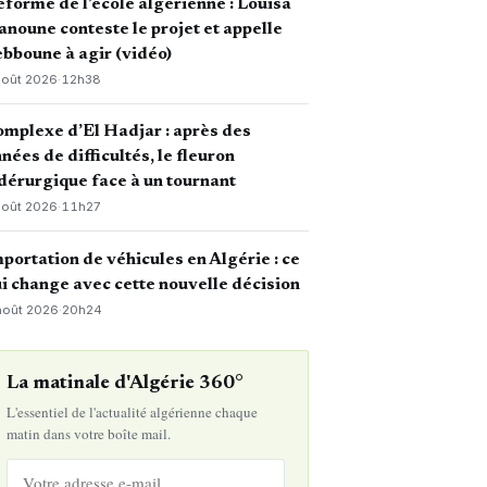
forme de l’école algérienne : Louisa
noune conteste le projet et appelle
bboune à agir (vidéo)
août 2026
·
12h38
mplexe d’El Hadjar : après des
nées de difficultés, le fleuron
dérurgique face à un tournant
août 2026
·
11h27
portation de véhicules en Algérie : ce
i change avec cette nouvelle décision
août 2026
·
20h24
La matinale d'Algérie 360°
L'essentiel de l'actualité algérienne chaque
matin dans votre boîte mail.