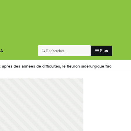
🔍
RA
Plus
 années de difficultés, le fleuron sidérurgique face à un tournant
Imp