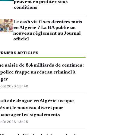
peuvent en profiter sous
conditions
Le cash vit-il ses derniers mois
en Algérie ? La BA publie un
nouveau règlement au Journal
officiel
ERNIERS ARTICLES
e saisie de 8,4 milliards de centimes :
 police frappe un réseau criminel à
lger
août 2026
·
13h48
afic de drogue en Algérie : ce que
évoit le nouveau décret pour
courager les signalements
août 2026
·
13h15