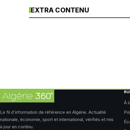
EXTRA CONTENU
RU
À l
Le fil d'information de référence en Algérie. Actualité
Pol
nationale, économie, sport et international, vérifiés et mis
Éc
à jour en continu.