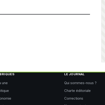
BRIQUES
LE JOURNAL
a une
Qui sommes-nous ?
itique
Charte éditoriale
onomie
Corrections