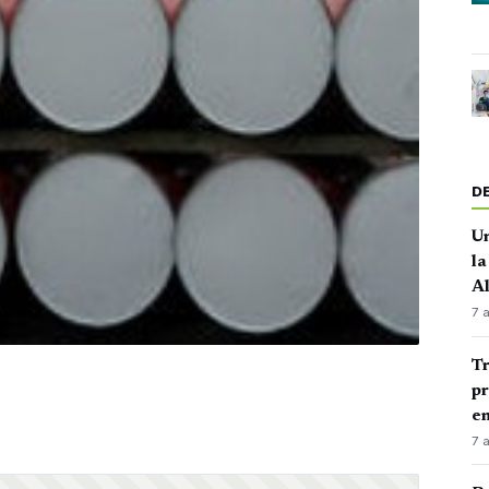
D
Un
la
A
7 
Tr
pr
en
7 