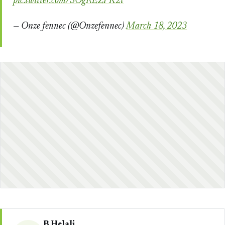
pic.twitter.com/SOgREZPK2t
— Onze fennec (@Onzefennec)
March 18, 2023
B Helali